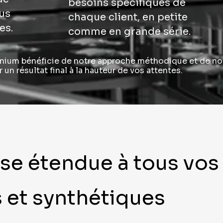
besoins spécifiques de
us
chaque client, en petite
es.
comme en grande série.
nium bénéficie de notre approche méthodique et de no
un résultat final à la hauteur de vos attentes.
se étendue à tous vos
 et synthétiques