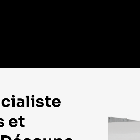
cialiste
s et