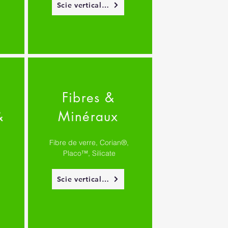
Scie verticale PUTCH
Fibres &
&
Minéraux
Fibre de verre, Corian®,
Placo™, Silicate
,
Scie verticale PUTCH