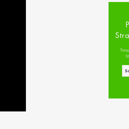
Stra
Tres
S