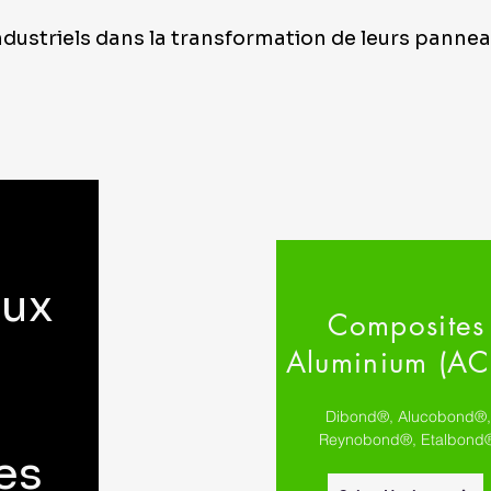
dustriels dans la transformation de leurs panne
aux
Composites
Aluminium (A
Dibond®, Alucobond®,
Reynobond®, Etalbond
es