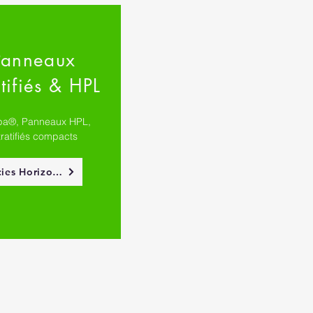
Panneaux
tifiés & HPL
pa®, Panneaux HPL,
tratifiés compacts
Scies Horizontales MAYER