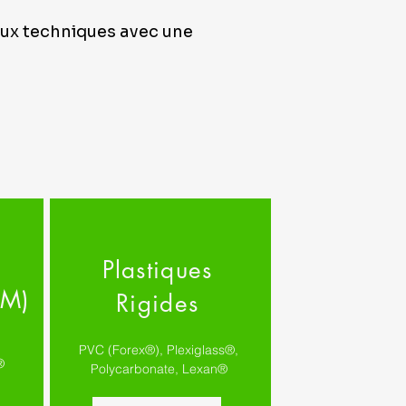
aux techniques avec une
Plastiques
CM)
Rigides
PVC (Forex®), Plexiglass®,
®
Polycarbonate, Lexan®