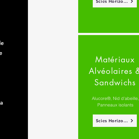
Scies Horizontales MAYER
de
e
Matériaux
Alvéolaires 
Sandwichs
Alucore®, Nid d'abeille
la
Panneaux isolants
Scies Horizontales MAYER